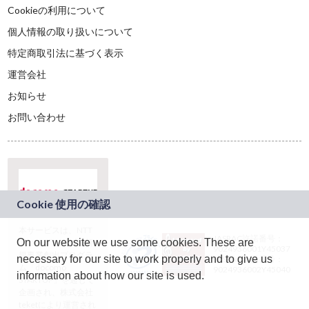
Cookieの利用について
個人情報の取り扱いについて
特定商取引法に基づく表示
運営会社
お知らせ
お問い合わせ
本サービスは、NTT
JASRAC許諾番号：
On our website we use some cookies. These are
ドコモグループの新
9024936001Y45037
規事業創出プログラ
necessary for our site to work properly and to give us
JASRAC許諾番号：
ム「docomo
9024936002Y45040
information about how our site is used.
STARTUP」を通じて
企画され、株式会社
teketにより運営され