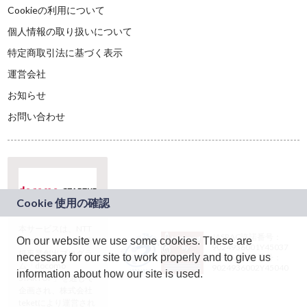
Cookieの利用について
個人情報の取り扱いについて
特定商取引法に基づく表示
運営会社
お知らせ
お問い合わせ
本サービスは、NTT
JASRAC許諾番号：
On our website we use some cookies. These are
ドコモグループの新
9024936001Y45037
規事業創出プログラ
necessary for our site to work properly and to give us
JASRAC許諾番号：
ム「docomo
9024936002Y45040
information about how our site is used.
STARTUP」を通じて
企画され、株式会社
teketにより運営され