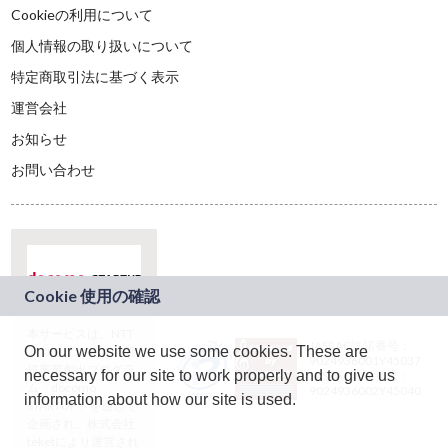
Cookieの利用について
個人情報の取り扱いについて
特定商取引法に基づく表示
運営会社
お知らせ
お問い合わせ
本サービスは、NTT
JASRAC許諾番号：
On our website we use some cookies. These are
ドコモグループの新
9024936001Y45037
規事業創出プログラ
necessary for our site to work properly and to give us
JASRAC許諾番号：
ム「docomo
9024936002Y45040
information about how our site is used.
STARTUP」を通じて
企画され、株式会社
teketにより運営され