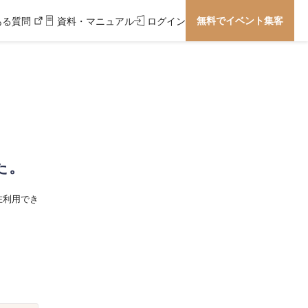
無料でイベント集客
ある質問
資料・マニュアル
ログイン
た。
在利用でき