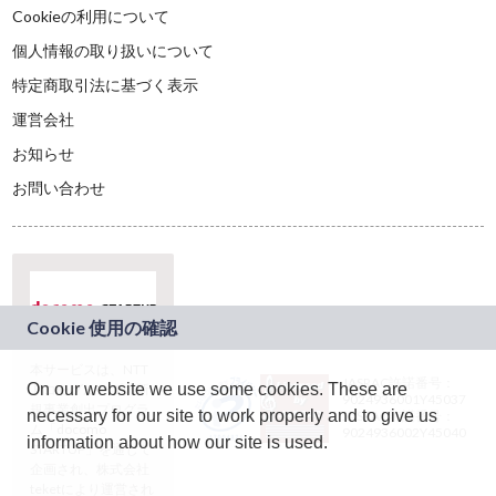
Cookieの利用について
個人情報の取り扱いについて
特定商取引法に基づく表示
運営会社
お知らせ
お問い合わせ
本サービスは、NTT
JASRAC許諾番号：
On our website we use some cookies. These are
ドコモグループの新
9024936001Y45037
規事業創出プログラ
necessary for our site to work properly and to give us
JASRAC許諾番号：
ム「docomo
9024936002Y45040
information about how our site is used.
STARTUP」を通じて
企画され、株式会社
teketにより運営され