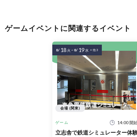
ゲームイベントに関連するイベント
18
19
8/
~
8/
火
水
+ 他 3
会場 (関東)
14:00 開
ゲーム
立志舎で鉄道シミュレーター体