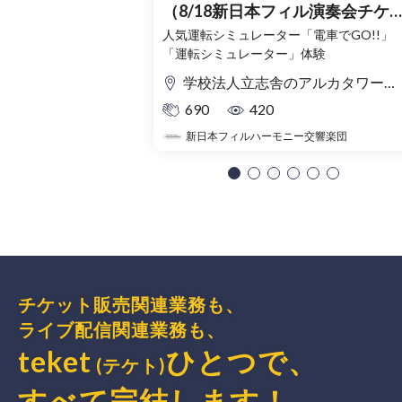
（8/18新日本フィル演奏会チケ
ット購入者限定）
人気運転シミュレーター「電車でGO!!」
「運転シミュレーター」体験
学校法人立志舎のアルカタワーズ校舎
690
420
新日本フィルハーモニー交響楽団
チケット販売関連業務も、
ライブ配信関連業務も、
teket
ひとつで、
(テケト)
すべて完結
します
！