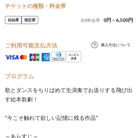
チケットの種類・料金帯
0
円
~
6,500
円
自由席
指定席
全
8
料金帯
ご利用可能支払方法
購入方法について
プログラム
歌とダンスをちりばめて生演奏でお送りする飛び出
す絵本歌劇！
"今こそ触れて欲しい記憶に残る作品"
～あらすじ～