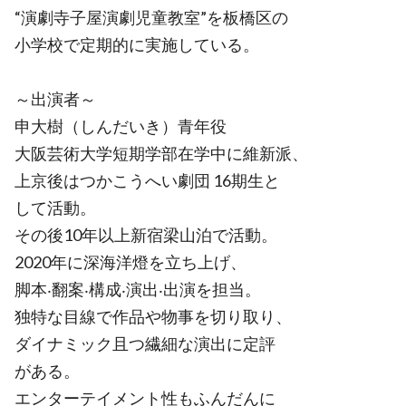
“演劇寺子屋演劇児童教室”を板橋区の
小学校で定期的に実施している。
～出演者～
申大樹（しんだいき）青年役
大阪芸術大学短期学部在学中に維新派、
上京後はつかこうへい劇団 16期生と
して活動。
その後10年以上新宿梁山泊で活動。
2020年に深海洋燈を立ち上げ、
脚本‧翻案‧構成‧演出‧出演を担当。
独特な目線で作品や物事を切り取り、
ダイナミック且つ繊細な演出に定評
がある。
エンターテイメント性もふんだんに