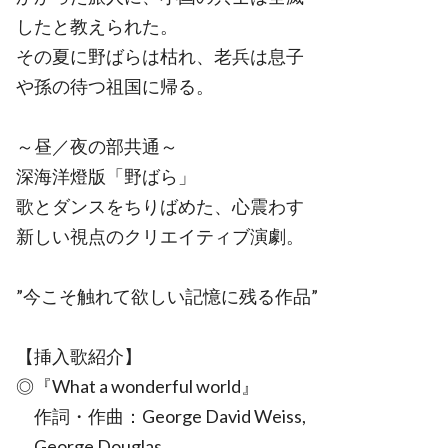
したと教えられた。
その夏に野ばらは枯れ、老兵は息子
や孫の待つ祖国に帰る。
～昼／夜の部共通～
深海洋燈版「野ばら」
歌とダンスをちりばめた、心震わす
新しい視点のクリエイティブ演劇。
”今こそ触れて欲しい記憶に残る作品”
【挿入歌紹介】
◎『What a wonderful world』
作詞・作曲：George David Weiss,
George Douglas