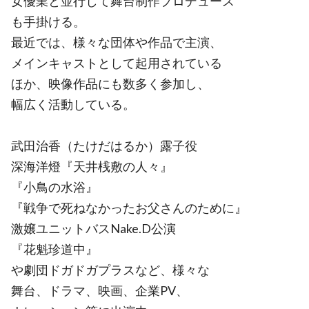
女優業と並行して舞台制作プロデュース
も手掛ける。
最近では、様々な団体や作品で主演、
メインキャストとして起用されている
ほか、映像作品にも数多く参加し、
幅広く活動している。
武田治香（たけだはるか）露子役
深海洋燈『天井桟敷の人々』
『小鳥の水浴』
『戦争で死ねなかったお父さんのために』
激嬢ユニットバスNake.D公演
『花魁珍道中』
や劇団ドガドガプラスなど、様々な
舞台、ドラマ、映画、企業PV、