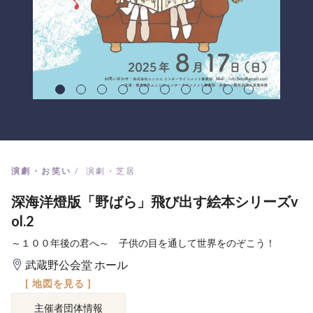
演劇・お笑い
演劇・芝居
深海洋燈版「野ばら」飛び出す絵本シリーズv
ol.2
～１００年後の君へ～ 子供の目を通して世界をのぞこう！
武蔵野公会堂 ホール
[ 地図を見る ]
主催者団体情報