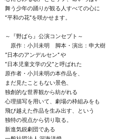
舞う少年の踊りが観る人すべての心に
“平和の花”を咲かせます。
～『野ばら』公演コンセプト～
原作：小川未明 脚本・演出：申大樹
”日本のアンデルセン” や
“日本児童文学の父”と呼ばれた
原作者・小川未明の本作品を、
まだ見たこともない景色、
独創的な世界観から紡がれる
心理描写を用いて、劇場の枠組みをも
飛び越えた作品を生み出す、という
独特の視点から切り取る。
新進気鋭劇団である
一般社団法人 深海洋燈