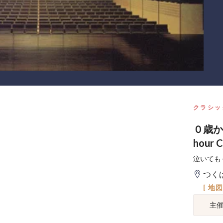
クラシッ
０歳か
hou
泣いても
つく
[ 地
主