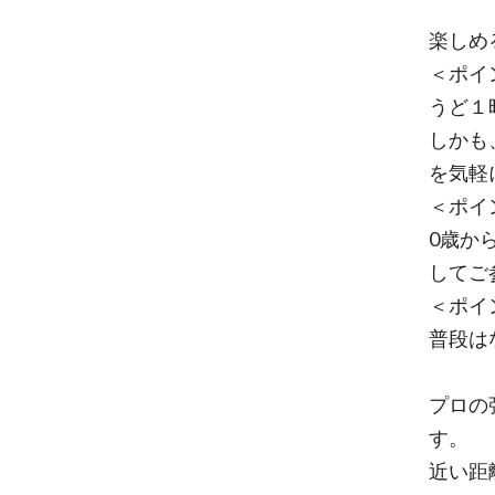
楽しめ
＜ポイ
うど１
しかも
を気軽
＜ポイ
0歳か
してご
＜ポイ
普段は
プロの
す。
近い距