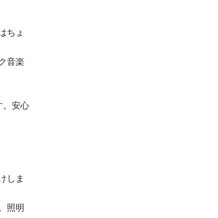
はちょ
ク音楽
す。安心
けしま
。照明