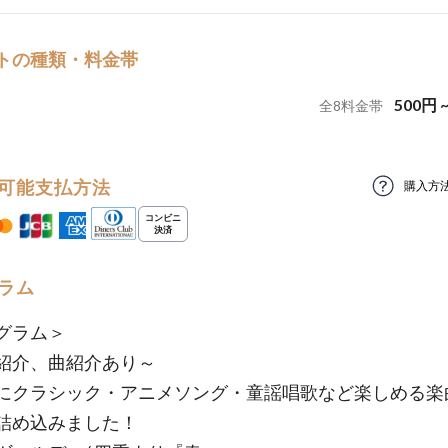
トの種類・料金帯
500
円
全
8
料金帯
可能支払方法
購入方
ラム
グラム＞
紹介、曲紹介あり～
にクラシック・アニメソング・童謡唱歌など楽しめる楽
詰め込みました！