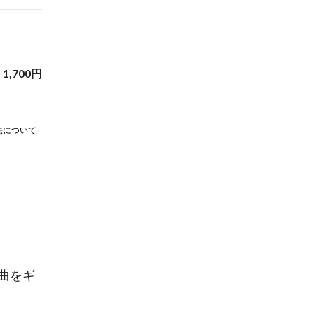
~
1,700
円
法について
曲をギ