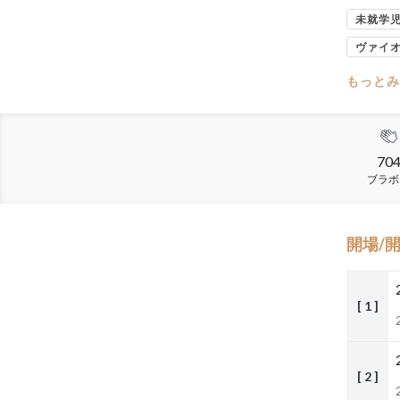
未就学
ヴァイ
もっとみ
70
ブラボ
開場/
[ 1 ]
[ 2 ]