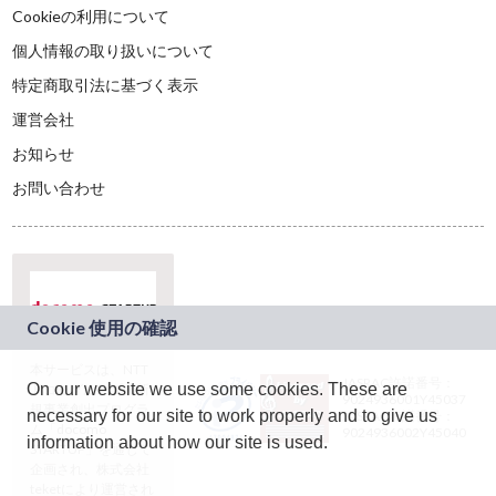
Cookieの利用について
個人情報の取り扱いについて
特定商取引法に基づく表示
運営会社
お知らせ
お問い合わせ
本サービスは、NTT
JASRAC許諾番号：
On our website we use some cookies. These are
ドコモグループの新
9024936001Y45037
規事業創出プログラ
necessary for our site to work properly and to give us
JASRAC許諾番号：
ム「docomo
9024936002Y45040
information about how our site is used.
STARTUP」を通じて
企画され、株式会社
teketにより運営され