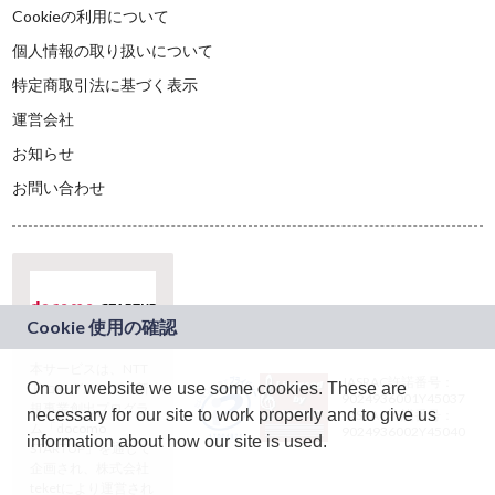
Cookieの利用について
個人情報の取り扱いについて
特定商取引法に基づく表示
運営会社
お知らせ
お問い合わせ
本サービスは、NTT
JASRAC許諾番号：
On our website we use some cookies. These are
ドコモグループの新
9024936001Y45037
規事業創出プログラ
necessary for our site to work properly and to give us
JASRAC許諾番号：
ム「docomo
9024936002Y45040
information about how our site is used.
STARTUP」を通じて
企画され、株式会社
teketにより運営され