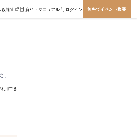
無料でイベント集客
ある質問
資料・マニュアル
ログイン
た。
在利用でき