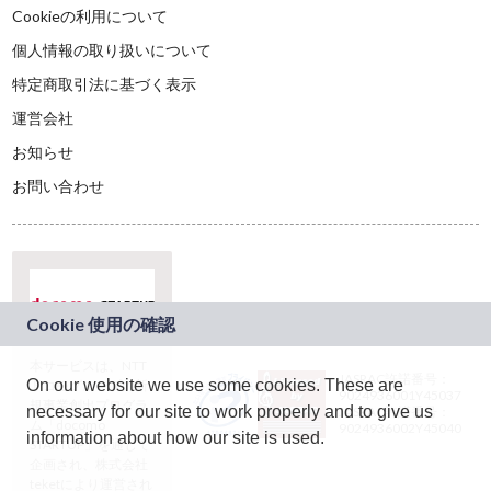
Cookieの利用について
個人情報の取り扱いについて
特定商取引法に基づく表示
運営会社
お知らせ
お問い合わせ
本サービスは、NTT
JASRAC許諾番号：
On our website we use some cookies. These are
ドコモグループの新
9024936001Y45037
規事業創出プログラ
necessary for our site to work properly and to give us
JASRAC許諾番号：
ム「docomo
9024936002Y45040
information about how our site is used.
STARTUP」を通じて
企画され、株式会社
teketにより運営され