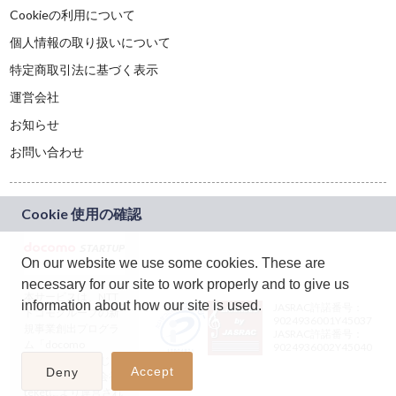
Cookieの利用について
個人情報の取り扱いについて
特定商取引法に基づく表示
運営会社
お知らせ
お問い合わせ
On our website we use some cookies. These are
necessary for our site to work properly and to give us
本サービスは、NTT
information about how our site is used.
JASRAC許諾番号：
ドコモグループの新
9024936001Y45037
規事業創出プログラ
JASRAC許諾番号：
ム「docomo
9024936002Y45040
STARTUP」を通じて
Accept
Deny
企画され、株式会社
teketにより運営され