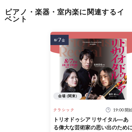
ピアノ・楽器・室内楽に関連するイ
ベント
7
8/
金
会場 (関東)
19:00 開
クラシック
トリオドゥシア リサイタル―あ
る偉大な芸術家の思い出のため