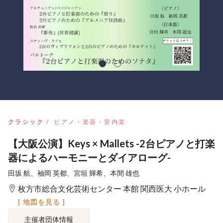
クラシック
ピアノ・楽器・室内楽
【大阪公演】Keys × Mallets -2台ピアノと打楽
器によるハーモニーとダイアローグ-
田坂 航、袖岡 英都、宮垣 輝希、本間 雄也
枚方市総合文化芸術センター 本館 関西医大 小ホール
[ 地図を見る ]
主催者団体情報