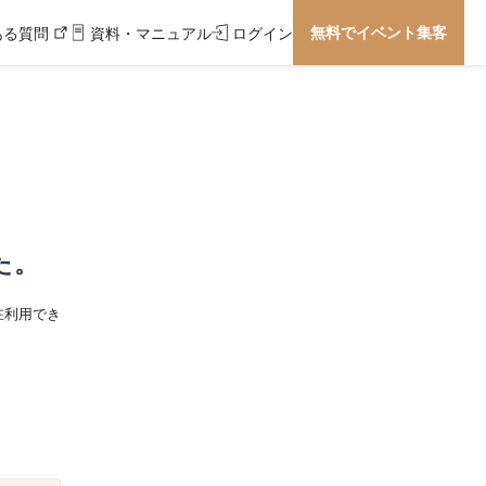
無料でイベント集客
ある質問
資料・マニュアル
ログイン
た。
在利用でき