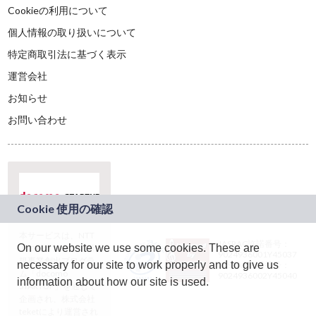
Cookieの利用について
個人情報の取り扱いについて
特定商取引法に基づく表示
運営会社
お知らせ
お問い合わせ
本サービスは、NTT
JASRAC許諾番号：
On our website we use some cookies. These are
ドコモグループの新
9024936001Y45037
規事業創出プログラ
necessary for our site to work properly and to give us
JASRAC許諾番号：
ム「docomo
9024936002Y45040
information about how our site is used.
STARTUP」を通じて
企画され、株式会社
teketにより運営され