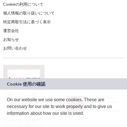
Cookieの利用について
個人情報の取り扱いについて
特定商取引法に基づく表示
運営会社
お知らせ
お問い合わせ
本サービスは、NTT
JASRAC許諾番号：
On our website we use some cookies. These are
ドコモグループの新
9024936001Y45037
規事業創出プログラ
necessary for our site to work properly and to give us
JASRAC許諾番号：
ム「docomo
9024936002Y45040
information about how our site is used.
STARTUP」を通じて
企画され、株式会社
teketにより運営され