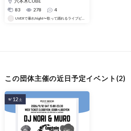
六本木CUBE
83
278
4
UVERで暴れNight〜歌って踊れるライブビューイング〜
この団体主催の近日予定イベント(2)
12
9/
土