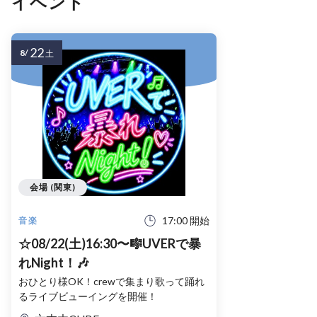
イベント
22
8/
土
会場 (関東)
17:00 開始
音楽
☆08/22(土)16:30〜🎼UVERで暴
れNight！🎶
おひとり様OK！crewで集まり歌って踊れ
るライブビューイングを開催！