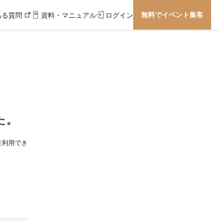
無料でイベント集客
ある質問
資料・マニュアル
ログイン
た。
在利用でき