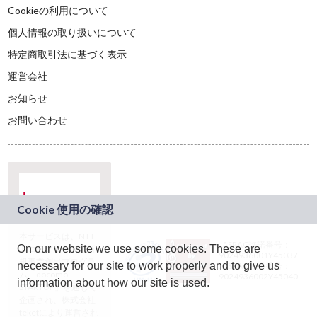
Cookieの利用について
個人情報の取り扱いについて
特定商取引法に基づく表示
運営会社
お知らせ
お問い合わせ
本サービスは、NTT
JASRAC許諾番号：
On our website we use some cookies. These are
ドコモグループの新
9024936001Y45037
規事業創出プログラ
necessary for our site to work properly and to give us
JASRAC許諾番号：
ム「docomo
9024936002Y45040
information about how our site is used.
STARTUP」を通じて
企画され、株式会社
teketにより運営され