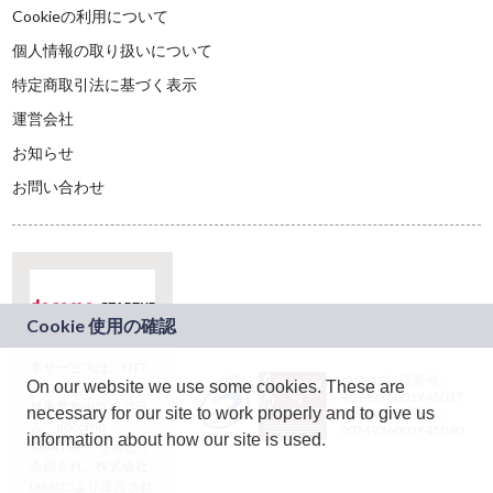
Cookieの利用について
個人情報の取り扱いについて
特定商取引法に基づく表示
運営会社
お知らせ
お問い合わせ
本サービスは、NTT
JASRAC許諾番号：
On our website we use some cookies. These are
ドコモグループの新
9024936001Y45037
規事業創出プログラ
necessary for our site to work properly and to give us
JASRAC許諾番号：
ム「docomo
9024936002Y45040
information about how our site is used.
STARTUP」を通じて
企画され、株式会社
teketにより運営され