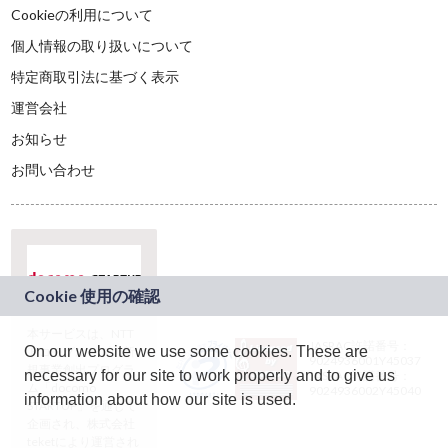
Cookieの利用について
個人情報の取り扱いについて
特定商取引法に基づく表示
運営会社
お知らせ
お問い合わせ
本サービスは、NTT
JASRAC許諾番号：
On our website we use some cookies. These are
ドコモグループの新
9024936001Y45037
規事業創出プログラ
necessary for our site to work properly and to give us
JASRAC許諾番号：
ム「docomo
9024936002Y45040
information about how our site is used.
STARTUP」を通じて
企画され、株式会社
teketにより運営され