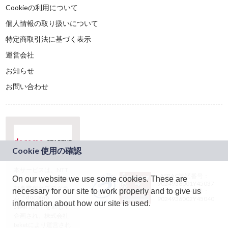
Cookieの利用について
個人情報の取り扱いについて
特定商取引法に基づく表示
運営会社
お知らせ
お問い合わせ
本サービスは、NTT
JASRAC許諾番号：
On our website we use some cookies. These are
ドコモグループの新
9024936001Y45037
規事業創出プログラ
necessary for our site to work properly and to give us
JASRAC許諾番号：
ム「docomo
9024936002Y45040
information about how our site is used.
STARTUP」を通じて
企画され、株式会社
teketにより運営され