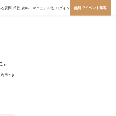
無料でイベント集客
ある質問
資料・マニュアル
ログイン
た。
在利用でき