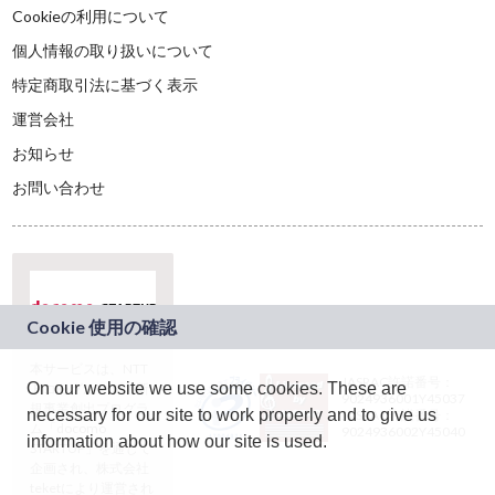
Cookieの利用について
個人情報の取り扱いについて
特定商取引法に基づく表示
運営会社
お知らせ
お問い合わせ
本サービスは、NTT
JASRAC許諾番号：
On our website we use some cookies. These are
ドコモグループの新
9024936001Y45037
規事業創出プログラ
necessary for our site to work properly and to give us
JASRAC許諾番号：
ム「docomo
9024936002Y45040
information about how our site is used.
STARTUP」を通じて
企画され、株式会社
teketにより運営され