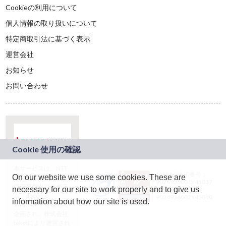
Cookieの利用について
個人情報の取り扱いについて
特定商取引法に基づく表示
運営会社
お知らせ
お問い合わせ
本サービスは、NTT
JASRAC許諾番号：
On our website we use some cookies. These are
ドコモグループの新
9024936001Y45037
規事業創出プログラ
necessary for our site to work properly and to give us
JASRAC許諾番号：
ム「docomo
9024936002Y45040
information about how our site is used.
STARTUP」を通じて
企画され、株式会社
teketにより運営され