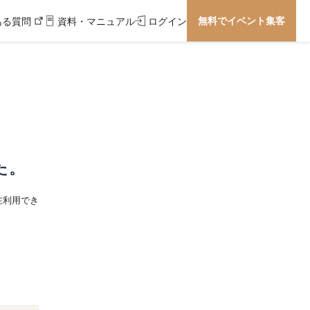
無料でイベント集客
ある質問
資料・マニュアル
ログイン
た。
在利用でき