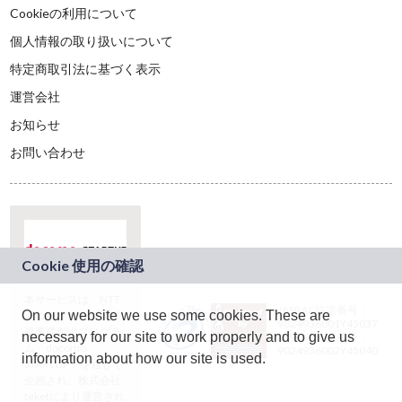
Cookieの利用について
個人情報の取り扱いについて
特定商取引法に基づく表示
運営会社
お知らせ
お問い合わせ
本サービスは、NTT
JASRAC許諾番号：
On our website we use some cookies. These are
ドコモグループの新
9024936001Y45037
規事業創出プログラ
necessary for our site to work properly and to give us
JASRAC許諾番号：
ム「docomo
9024936002Y45040
information about how our site is used.
STARTUP」を通じて
企画され、株式会社
teketにより運営され