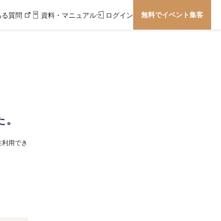
無料でイベント集客
ある質問
資料・マニュアル
ログイン
た。
在利用でき