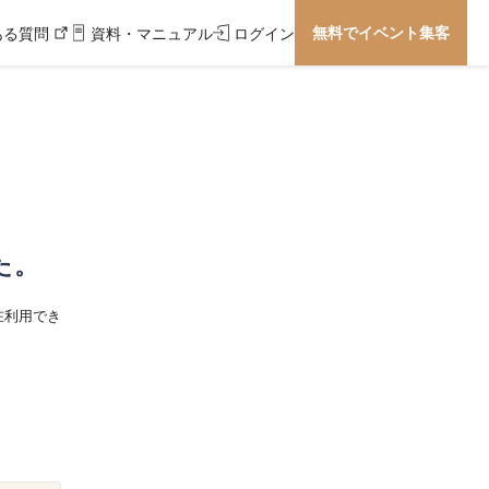
無料でイベント集客
ある質問
資料・マニュアル
ログイン
た。
在利用でき