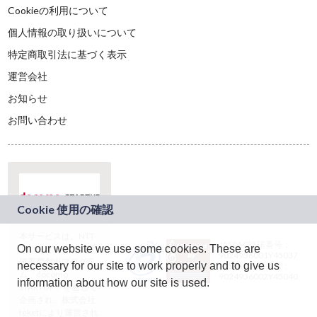
Cookieの利用について
個人情報の取り扱いについて
特定商取引法に基づく表示
運営会社
お知らせ
お問い合わせ
本サービスは、NTT
JASRAC許諾番号：
On our website we use some cookies. These are
ドコモグループの新
9024936001Y45037
規事業創出プログラ
necessary for our site to work properly and to give us
JASRAC許諾番号：
ム「docomo
9024936002Y45040
information about how our site is used.
STARTUP」を通じて
企画され、株式会社
teketにより運営され