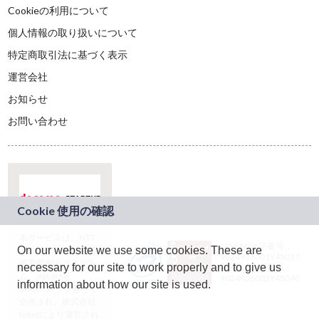
Cookieの利用について
個人情報の取り扱いについて
特定商取引法に基づく表示
運営会社
お知らせ
お問い合わせ
本サービスは、NTT
JASRAC許諾番号：
On our website we use some cookies. These are
ドコモグループの新
9024936001Y45037
規事業創出プログラ
necessary for our site to work properly and to give us
JASRAC許諾番号：
ム「docomo
9024936002Y45040
information about how our site is used.
STARTUP」を通じて
企画され、株式会社
teketにより運営され