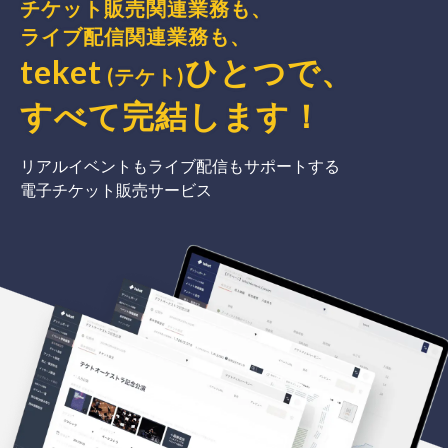
チケット販売関連業務も、
ライブ配信関連業務も、
teket
ひとつで、
(テケト)
すべて完結
します
！
リアルイベントもライブ配信もサポートする
電子チケット販売サービス