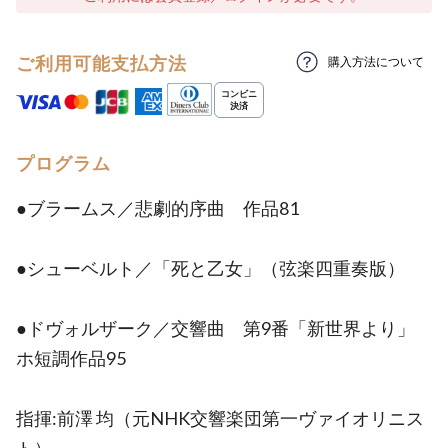
ご利用可能支払方法
購入方法について
プログラム
●ブラームス／悲劇的序曲 作品81
●シューベルト／「死と乙女」（弦楽四重奏版）
●ドヴォルザーク／交響曲 第9番「新世界より」
ホ短調作品95
指揮:前澤 均（元NHK交響楽団第一ヴァイオリニス