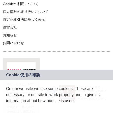
Cookieの利用について
個人情報の取り扱いについて
特定商取引法に基づく表示
運営会社
お知らせ
お問い合わせ
本サービスは、NTT
JASRAC許諾番号：
On our website we use some cookies. These are
ドコモグループの新
9024936001Y45037
規事業創出プログラ
necessary for our site to work properly and to give us
JASRAC許諾番号：
ム「docomo
9024936002Y45040
information about how our site is used.
STARTUP」を通じて
企画され、株式会社
teketにより運営され