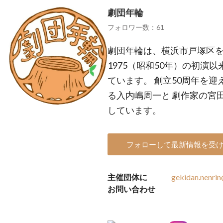
劇団年輪
フォロワー数：61
劇団年輪は、横浜市戸塚区
1975（昭和50年）の初演
ています。 創立50周年を迎
る入内嶋周一と 劇作家の宮
しています。
フォローして最新情報を受
主催団体に
gekidan.nenri
お問い合わせ