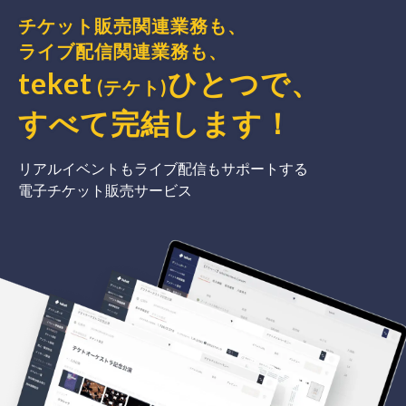
チケット販売関連業務も、
ライブ配信関連業務も、
teket
ひとつで、
(テケト)
すべて完結
します
！
リアルイベントもライブ配信もサポートする
電子チケット販売サービス