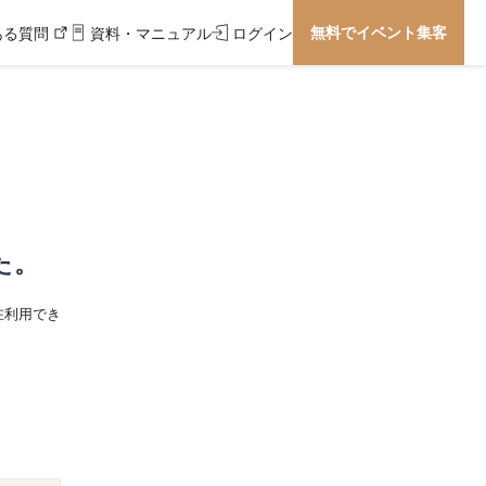
無料でイベント集客
ある質問
資料・マニュアル
ログイン
た。
在利用でき