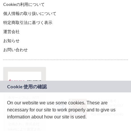
Cookieの利用について
個人情報の取り扱いについて
特定商取引法に基づく表示
運営会社
お知らせ
お問い合わせ
本サービスは、NTT
JASRAC許諾番号：
On our website we use some cookies. These are
ドコモグループの新
9024936001Y45037
規事業創出プログラ
necessary for our site to work properly and to give us
JASRAC許諾番号：
ム「docomo
9024936002Y45040
information about how our site is used.
STARTUP」を通じて
企画され、株式会社
teketにより運営され