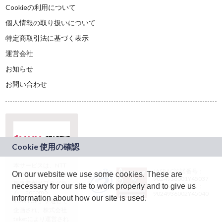
Cookieの利用について
個人情報の取り扱いについて
特定商取引法に基づく表示
運営会社
お知らせ
お問い合わせ
本サービスは、NTT
JASRAC許諾番号：
On our website we use some cookies. These are
ドコモグループの新
9024936001Y45037
規事業創出プログラ
necessary for our site to work properly and to give us
JASRAC許諾番号：
ム「docomo
9024936002Y45040
information about how our site is used.
STARTUP」を通じて
企画され、株式会社
teketにより運営され