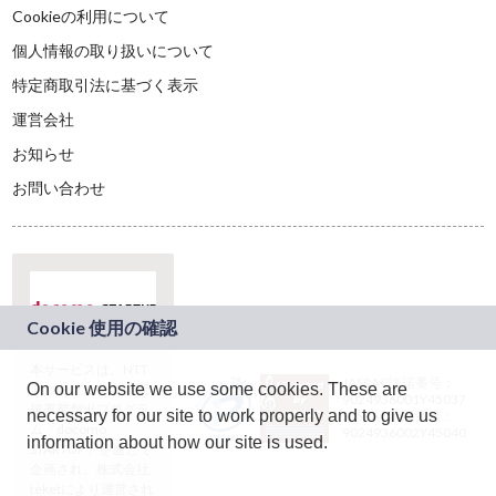
Cookieの利用について
個人情報の取り扱いについて
特定商取引法に基づく表示
運営会社
お知らせ
お問い合わせ
本サービスは、NTT
JASRAC許諾番号：
On our website we use some cookies. These are
ドコモグループの新
9024936001Y45037
規事業創出プログラ
necessary for our site to work properly and to give us
JASRAC許諾番号：
ム「docomo
9024936002Y45040
information about how our site is used.
STARTUP」を通じて
企画され、株式会社
teketにより運営され