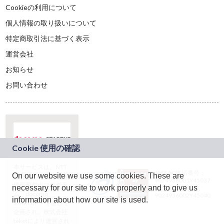
Cookieの利用について
個人情報の取り扱いについて
特定商取引法に基づく表示
運営会社
お知らせ
お問い合わせ
本サービスは、NTT
JASRAC許諾番号：
On our website we use some cookies. These are
ドコモグループの新
9024936001Y45037
規事業創出プログラ
necessary for our site to work properly and to give us
JASRAC許諾番号：
ム「docomo
9024936002Y45040
information about how our site is used.
STARTUP」を通じて
企画され、株式会社
teketにより運営され