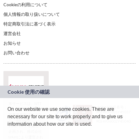
Cookieの利用について
個人情報の取り扱いについて
特定商取引法に基づく表示
運営会社
お知らせ
お問い合わせ
本サービスは、NTT
JASRAC許諾番号：
On our website we use some cookies. These are
ドコモグループの新
9024936001Y45037
規事業創出プログラ
necessary for our site to work properly and to give us
JASRAC許諾番号：
ム「docomo
9024936002Y45040
information about how our site is used.
STARTUP」を通じて
企画され、株式会社
teketにより運営され