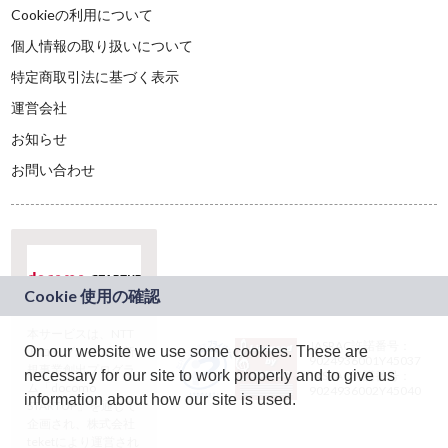
Cookieの利用について
個人情報の取り扱いについて
特定商取引法に基づく表示
運営会社
お知らせ
お問い合わせ
本サービスは、NTT
JASRAC許諾番号：
On our website we use some cookies. These are
ドコモグループの新
9024936001Y45037
規事業創出プログラ
necessary for our site to work properly and to give us
JASRAC許諾番号：
ム「docomo
9024936002Y45040
information about how our site is used.
STARTUP」を通じて
企画され、株式会社
teketにより運営され