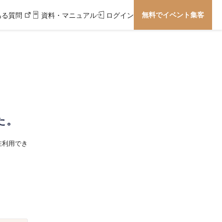
無料でイベント集客
ある質問
資料・マニュアル
ログイン
た。
在利用でき