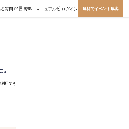
無料でイベント集客
ある質問
資料・マニュアル
ログイン
た。
在利用でき