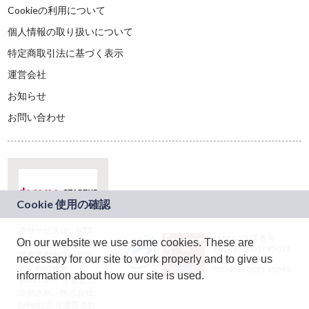
Cookieの利用について
個人情報の取り扱いについて
特定商取引法に基づく表示
運営会社
お知らせ
お問い合わせ
本サービスは、NTT
JASRAC許諾番号：
On our website we use some cookies. These are
ドコモグループの新
9024936001Y45037
規事業創出プログラ
necessary for our site to work properly and to give us
JASRAC許諾番号：
ム「docomo
9024936002Y45040
information about how our site is used.
STARTUP」を通じて
企画され、株式会社
teketにより運営され