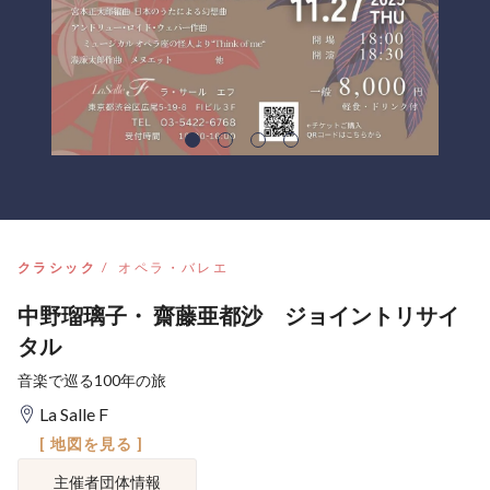
クラシック
オペラ・バレエ
中野瑠璃子・ 齋藤亜都沙 ジョイントリサイ
タル
音楽で巡る100年の旅
La Salle F
[ 地図を見る ]
主催者団体情報