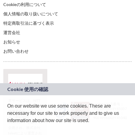
Cookieの利用について
個人情報の取り扱いについて
特定商取引法に基づく表示
運営会社
お知らせ
お問い合わせ
本サービスは、NTT
JASRAC許諾番号：
On our website we use some cookies. These are
ドコモグループの新
9024936001Y45037
規事業創出プログラ
necessary for our site to work properly and to give us
JASRAC許諾番号：
ム「docomo
9024936002Y45040
information about how our site is used.
STARTUP」を通じて
企画され、株式会社
teketにより運営され