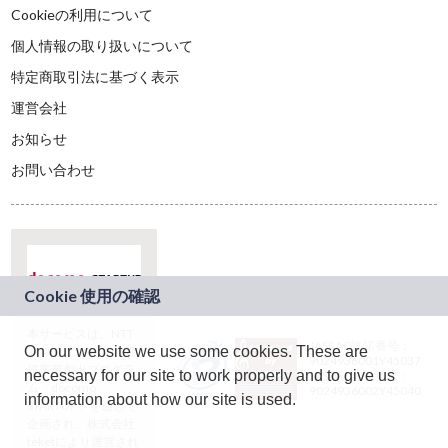
Cookieの利用について
個人情報の取り扱いについて
特定商取引法に基づく表示
運営会社
お知らせ
お問い合わせ
本サービスは、NTT
JASRAC許諾番号：
On our website we use some cookies. These are
ドコモグループの新
9024936001Y45037
規事業創出プログラ
necessary for our site to work properly and to give us
JASRAC許諾番号：
ム「docomo
9024936002Y45040
information about how our site is used.
STARTUP」を通じて
企画され、株式会社
teketにより運営され