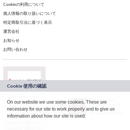
Cookieの利用について
個人情報の取り扱いについて
特定商取引法に基づく表示
運営会社
お知らせ
お問い合わせ
本サービスは、NTT
JASRAC許諾番号：
On our website we use some cookies. These are
ドコモグループの新
9024936001Y45037
規事業創出プログラ
necessary for our site to work properly and to give us
JASRAC許諾番号：
ム「docomo
9024936002Y45040
information about how our site is used.
STARTUP」を通じて
企画され、株式会社
teketにより運営され