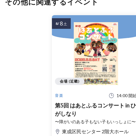
その他に関連するイベント
8
8/
土
会場 (近畿)
14:00 開
音楽
第5回 はあとふるコンサート in ひ
がしなり
〜障がいのある子もない子もいっしょに〜
東成区民センター 2階大ホール