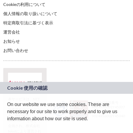
Cookieの利用について
個人情報の取り扱いについて
特定商取引法に基づく表示
運営会社
お知らせ
お問い合わせ
本サービスは、NTT
JASRAC許諾番号：
On our website we use some cookies. These are
ドコモグループの新
9024936001Y45037
規事業創出プログラ
necessary for our site to work properly and to give us
JASRAC許諾番号：
ム「docomo
9024936002Y45040
information about how our site is used.
STARTUP」を通じて
企画され、株式会社
teketにより運営され